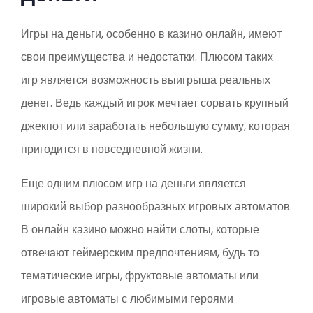
Игры на деньги, особенно в казино онлайн, имеют
свои преимущества и недостатки. Плюсом таких
игр является возможность выигрыша реальных
денег. Ведь каждый игрок мечтает сорвать крупный
джекпот или заработать небольшую сумму, которая
пригодится в повседневной жизни.
Еще одним плюсом игр на деньги является
широкий выбор разнообразных игровых автоматов.
В онлайн казино можно найти слоты, которые
отвечают геймерским предпочтениям, будь то
тематические игры, фруктовые автоматы или
игровые автоматы с любимыми героями