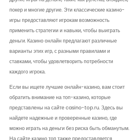
покер и многие другие. Эти классические казино-
игры предоставляют игрокам возможность
применить стратегии и навыки, чтобы выиграть
деньги. Казино онлайн предлагают различные
варианты этих игр, с разными правилами и
ставками, чтобы удовлетворить потребности
каждого игрока.
Если вы ищете лучшие онлайн-казино, вам стоит
обратить внимание на топ-казино, которые
представлены на сайте casino-top.ru. Здесь вы
найдете надежные и проверенные казино, где
можно играть на деньги без риска быть обманутым.
На сайте казино топ также предоставляется