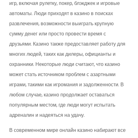
игр, включая рулетку, покер, блэкджек и игровые
автоматы. Люди приходят в казино в поисках
развлечения, возможности выиграть крупную
сумму денег или просто провести время с
друзьями. Казино также предоставляет работу для
многих людей, таких как дилеры, официанты и
охранники. Некоторые люди считают, что казино
может стать источником проблем с азартными
играми, такими как игромания и задолженности. В
любом случае, казино продолжает оставаться
популярным местом, где люди могут испытать
адреналин и надеяться на удачу.
В современном мире онлайн казино набирают все