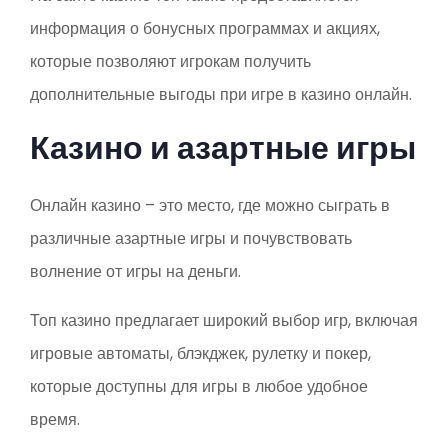
информация о бонусных программах и акциях,
которые позволяют игрокам получить
дополнительные выгоды при игре в казино онлайн.
Казино и азартные игры
Онлайн казино – это место, где можно сыграть в
различные азартные игры и почувствовать
волнение от игры на деньги.
Топ казино предлагает широкий выбор игр, включая
игровые автоматы, блэкджек, рулетку и покер,
которые доступны для игры в любое удобное
время.