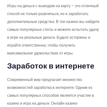
Игры на деньги с выводом на карту – это отличный
способ не только развлечься, но и заработать
дополнительные средства. В топ казино вы найдете
самые популярные слоты и можете испытать удачу
в игре на реальные деньги. Будьте осторжны и
играйте ответственно, чтобы получить
максимальное удовольствие от игры.
Заработок в интернете
Современный мир предлагает множество
возможностей заработка в интернете. Одним из
самых популярных способов является участие в
казино и игра на деньги. Онлайн казино