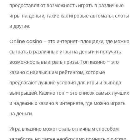
предоставляют возможность играть в различные
игры на деньги, такие как игровые автоматы, слоты
и другие.
Online casino – это интернет-площадки, где можно
сыграть в различные игры на деньги и получить
возможность выиграть призы. Топ казино – это
казино с наивысшим рейтингом, которые
предлагают лучшие условия для игры и вывода
выигрышей. Казино топ – это список самых лучших
и надежных казино в интернете, где можно играть
на деньги.
Игра в казино может стать отличным способом
заработка, но также необходимо помнить о рисках.