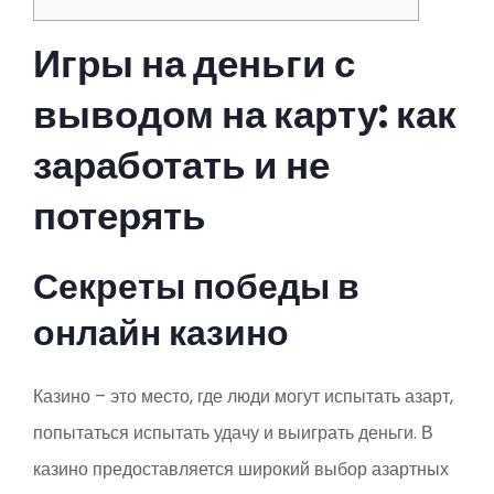
Игры на деньги с
выводом на карту: как
заработать и не
потерять
Секреты победы в
онлайн казино
Казино – это место, где люди могут испытать азарт,
попытаться испытать удачу и выиграть деньги. В
казино предоставляется широкий выбор азартных