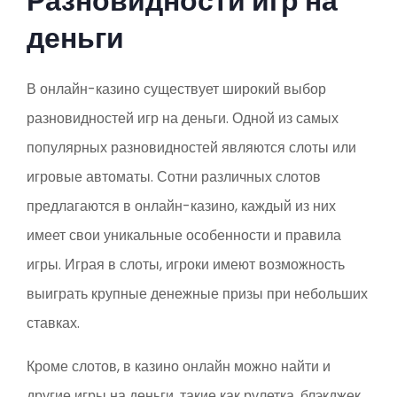
Разновидности игр на
деньги
В онлайн-казино существует широкий выбор
разновидностей игр на деньги. Одной из самых
популярных разновидностей являются слоты или
игровые автоматы. Сотни различных слотов
предлагаются в онлайн-казино, каждый из них
имеет свои уникальные особенности и правила
игры. Играя в слоты, игроки имеют возможность
выиграть крупные денежные призы при небольших
ставках.
Кроме слотов, в казино онлайн можно найти и
другие игры на деньги, такие как рулетка, блэкджек,